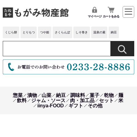
マイページ
カートをみる
くじら餅
とりもつ
つや姫
さくらんぼ
しそ巻き
温泉の素
納豆
惣菜
漬物
山菜
納豆
調味料
菓子
乾物
麺
飲料
ジャム・ソース
肉・加工品
セット
米
iinya-FOOD
ギフト
その他