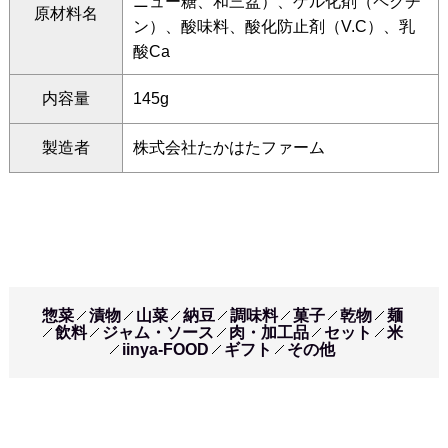
ニュー糖、和三盆）、ゲル化剤（ペクチ
原材料名
ン）、酸味料、酸化防止剤（V.C）、乳
酸Ca
内容量
145g
製造者
株式会社たかはたファーム
惣菜
漬物
山菜
納豆
調味料
菓子
乾物
麺
飲料
ジャム・ソース
肉・加工品
セット
米
iinya-FOOD
ギフト
その他