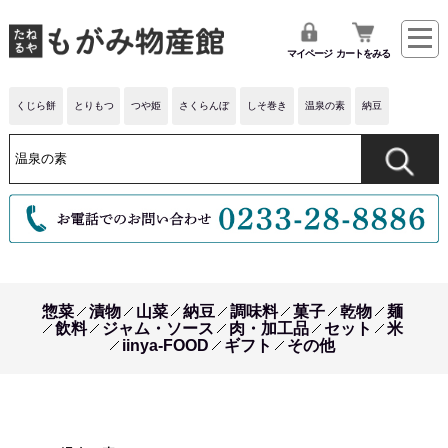
マイページ
カートをみる
くじら餅
とりもつ
つや姫
さくらんぼ
しそ巻き
温泉の素
納豆
惣菜
漬物
山菜
納豆
調味料
菓子
乾物
麺
飲料
ジャム・ソース
肉・加工品
セット
米
iinya-FOOD
ギフト
その他