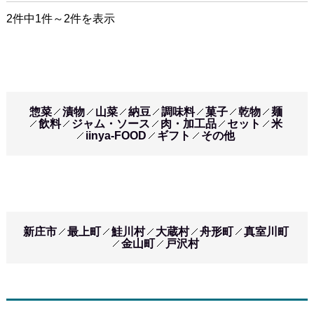
2件中1件～2件を表示
惣菜
漬物
山菜
納豆
調味料
菓子
乾物
麺
飲料
ジャム・ソース
肉・加工品
セット
米
iinya-FOOD
ギフト
その他
新庄市
最上町
鮭川村
大蔵村
舟形町
真室川町
金山町
戸沢村