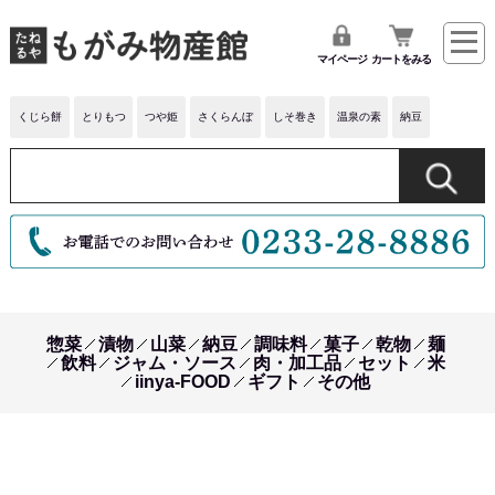
マイページ
カートをみる
くじら餅
とりもつ
つや姫
さくらんぼ
しそ巻き
温泉の素
納豆
惣菜
漬物
山菜
納豆
調味料
菓子
乾物
麺
飲料
ジャム・ソース
肉・加工品
セット
米
iinya-FOOD
ギフト
その他