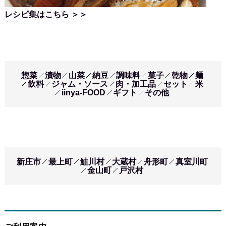
レシピ集はこちら ＞＞
惣菜
漬物
山菜
納豆
調味料
菓子
乾物
麺
飲料
ジャム・ソース
肉・加工品
セット
米
iinya-FOOD
ギフト
その他
新庄市
最上町
鮭川村
大蔵村
舟形町
真室川町
金山町
戸沢村